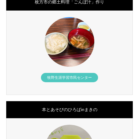
枚方市の郷土料理「ごんぼ汁」作り
牧野生涯学習市民センター
本とあそびのひろばinまきの