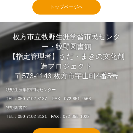
トップページへ
枚方市立牧野生涯学習市民センタ
ー・牧野図書館
【指定管理者】さだ・まきの文化創
造プロジェクト
〒573-1143 枚方市宇山町4番5号
牧野生涯学習市民センター
TEL：050-7102-3137 FAX：072-851-2566
牧野図書館
TEL：050-7102-3121 FAX：072-855-1022