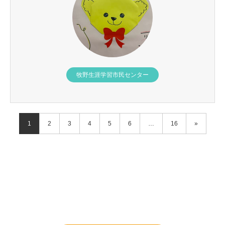
牧野生涯学習市民センター
1
2
3
4
5
6
…
16
»