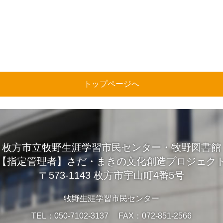
トップページへ
枚方市立牧野生涯学習市民センター・牧野図書館
【指定管理者】さだ・まきの文化創造プロジェク
〒573-1143 枚方市宇山町4番5号
牧野生涯学習市民センター
TEL：050-7102-3137 FAX：072-851-2566