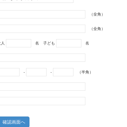
（全角）
（全角）
大人
名 子ども
名
-
-
（半角）
確認画面へ