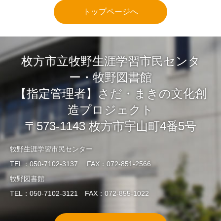
トップページへ
枚方市立牧野生涯学習市民センタ
ー・牧野図書館
【指定管理者】さだ・まきの文化創
造プロジェクト
〒573-1143 枚方市宇山町4番5号
牧野生涯学習市民センター
TEL：050-7102-3137 FAX：072-851-2566
牧野図書館
TEL：050-7102-3121 FAX：072-855-1022