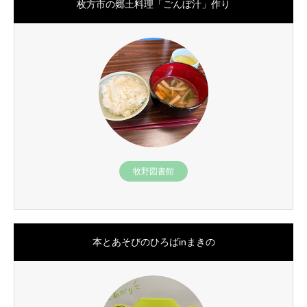
枚方市の郷土料理「ごんぼ汁」作り
牧野図書館
本とあそびのひろばinまきの