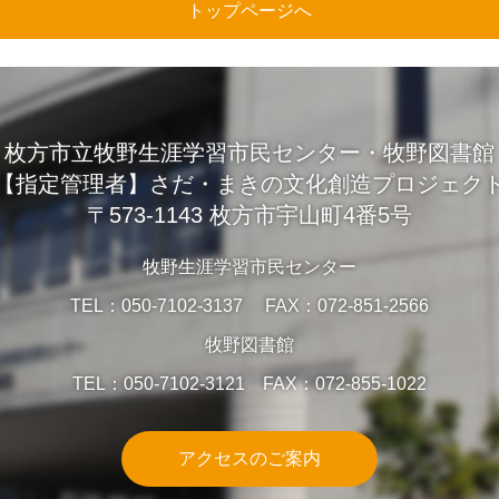
トップページへ
枚方市立牧野生涯学習市民センター・牧野図書館
【指定管理者】さだ・まきの文化創造プロジェク
〒573-1143 枚方市宇山町4番5号
牧野生涯学習市民センター
TEL：050-7102-3137 FAX：072-851-2566
牧野図書館
TEL：050-7102-3121 FAX：072-855-1022
アクセスのご案内