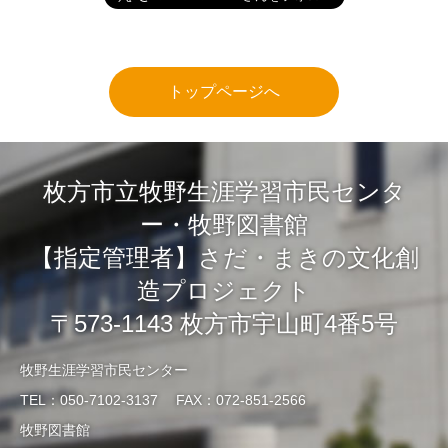
トップページへ
枚方市立牧野生涯学習市民センタ
ー・牧野図書館
【指定管理者】さだ・まきの文化創
造プロジェクト
〒573-1143 枚方市宇山町4番5号
牧野生涯学習市民センター
TEL：050-7102-3137 FAX：072-851-2566
牧野図書館