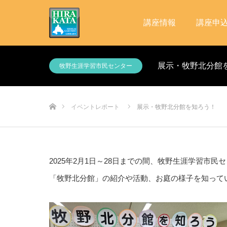
講座情報
講座申
展示・牧野北分館
牧野生涯学習市民センター
ホーム
イベントレポート
展示・牧野北分館を知ろう！
2025年2月1日～28日までの間、牧野生涯学習市
「牧野北分館」の紹介や活動、お庭の様子を知って