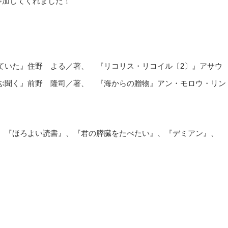
参加してくれました！
ていた』住野 よる／著、 『リコリス・リコイル〔2〕』アサウ
ぶ聞く』前野 隆司／著、 『海からの贈物』アン・モロウ・リン
、『ほろよい読書』、『君の膵臓をたべたい』、『デミアン』、