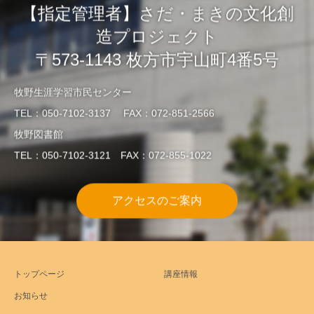
【指定管理者】さだ・まきの文化創
造プロジェクト
〒573-1143 枚方市宇山町4番5号
牧野生涯学習市民センター
TEL：050-7102-3137 FAX：072-851-2566
牧野図書館
TEL：050-7102-3121 FAX：072-855-1022
アクセスのご案内
トップページ
講座情報
お知らせ