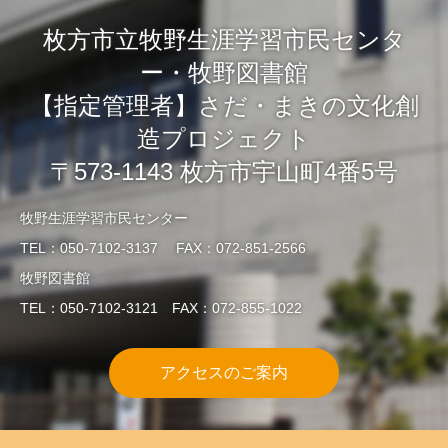
枚方市立牧野生涯学習市民センタ
ー・牧野図書館
【指定管理者】さだ・まきの文化創
造プロジェクト
〒573-1143 枚方市宇山町4番5号
牧野生涯学習市民センター
TEL：050-7102-3137 FAX：072-851-2566
牧野図書館
TEL：050-7102-3121 FAX：072-855-1022
アクセスのご案内