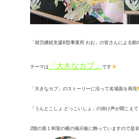
「就労継続支援B型事業所 わお」の皆さんによる館
「大きなカブ」
テーマは
です
「大きなカブ」のストーリーに沿って名場面を再現
「うんとこしょ どっこいしょ」の掛け声が聞こえてき
2階の第１和室の横の掲示板に飾っていますので是非