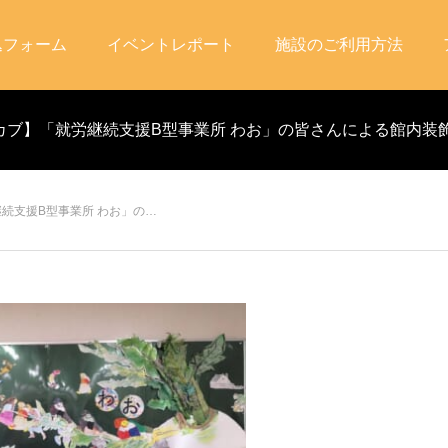
込フォーム
イベントレポート
施設のご利用方法
カブ】「就労継続支援B型事業所 わお」の皆さんによる館内装
続支援B型事業所 わお」の…