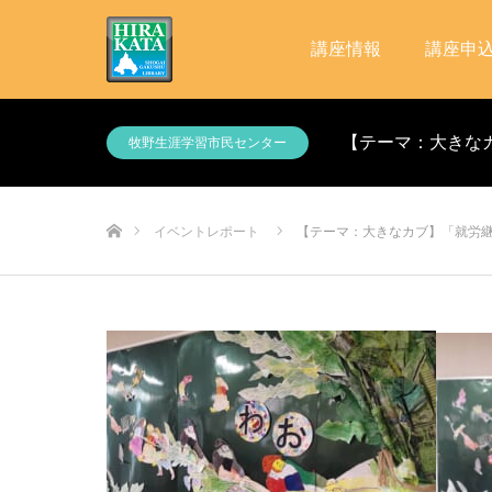
講座情報
講座申
【テーマ：大きな
牧野生涯学習市民センター
ホーム
イベントレポート
【テーマ：大きなカブ】「就労継