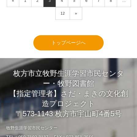
«
1
2
3
4
5
6
7
8
…
12
»
トップページへ
枚方市立牧野生涯学習市民センタ
ー・牧野図書館
【指定管理者】さだ・まきの文化創
造プロジェクト
〒573-1143 枚方市宇山町4番5号
牧野生涯学習市民センター
TEL：050-7102-3137 FAX：072-851-2566