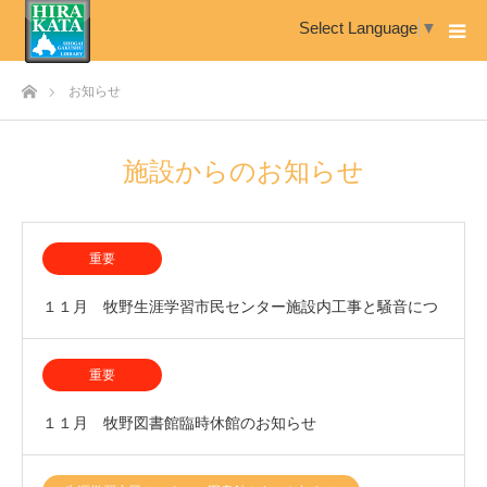
Select Language
▼
ホーム
お知らせ
施設からのお知らせ
重要
１１月 牧野生涯学習市民センター施設内工事と騒音につ
いて
重要
１１月 牧野図書館臨時休館のお知らせ