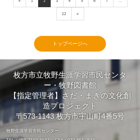
«
1
2
3
4
5
6
7
…
12
»
トップページへ
枚方市立牧野生涯学習市民センタ
ー・牧野図書館
【指定管理者】さだ・まきの文化創
造プロジェクト
〒573-1143 枚方市宇山町4番5号
牧野生涯学習市民センター
TEL：050-7102-3137 FAX：072-851-2566