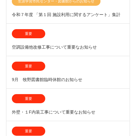
生涯学習市民センター・図書館からのお知らせ
令和７年度 「第１回 施設利用に関するアンケート」集計
結果について
重要
空調設備他改修工事について重要なお知らせ
重要
9月 牧野図書館臨時休館のお知らせ
重要
外壁・１F内装工事について重要なお知らせ
重要