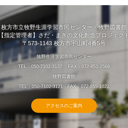
枚方市立牧野生涯学習市民センター・牧野図書館
【指定管理者】さだ・まきの文化創造プロジェク
〒573-1143 枚方市宇山町4番5号
牧野生涯学習市民センター
TEL：050-7102-3137 FAX：072-851-2566
牧野図書館
TEL：050-7102-3121 FAX：072-855-1022
アクセスのご案内