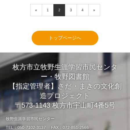
«
1
2
3
4
»
トップページへ
枚方市立牧野生涯学習市民センタ
ー・牧野図書館
【指定管理者】さだ・まきの文化創
造プロジェクト
〒573-1143 枚方市宇山町4番5号
牧野生涯学習市民センター
TEL：050-7102-3137 FAX：072-851-2566