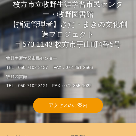
枚方市立牧野生涯学習市民センタ
ー・牧野図書館
【指定管理者】さだ・まきの文化創
造プロジェクト
〒573-1143 枚方市宇山町4番5号
牧野生涯学習市民センター
TEL：050-7102-3137 FAX：072-851-2566
牧野図書館
TEL：050-7102-3121 FAX：072-855-1022
アクセスのご案内