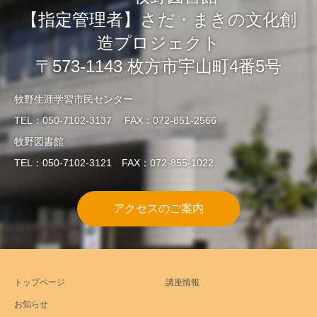
【指定管理者】さだ・まきの文化創
造プロジェクト
〒573-1143 枚方市宇山町4番5号
牧野生涯学習市民センター
TEL：050-7102-3137 FAX：072-851-2566
牧野図書館
TEL：050-7102-3121 FAX：072-855-1022
アクセスのご案内
トップページ
講座情報
お知らせ