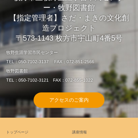
ー・牧野図書館
【指定管理者】さだ・まきの文化創
造プロジェクト
〒573-1143 枚方市宇山町4番5号
牧野生涯学習市民センター
TEL：050-7102-3137 FAX：072-851-2566
牧野図書館
TEL：050-7102-3121 FAX：072-855-1022
アクセスのご案内
トップページ
講座情報