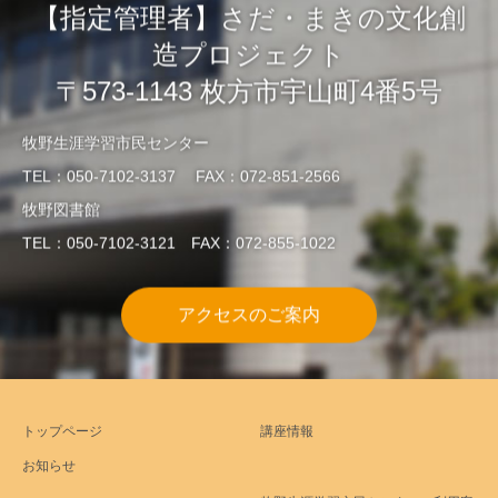
【指定管理者】さだ・まきの文化創
造プロジェクト
〒573-1143 枚方市宇山町4番5号
牧野生涯学習市民センター
TEL：050-7102-3137 FAX：072-851-2566
牧野図書館
TEL：050-7102-3121 FAX：072-855-1022
アクセスのご案内
トップページ
講座情報
お知らせ