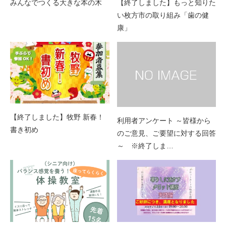
みんなでつくる大きな本の木
【終了しました】もっと知りた
い枚方市の取り組み「歯の健
康」
【終了しました】牧野 新春！
利用者アンケート ～皆様から
書き初め
のご意見、ご要望に対する回答
～ ※終了しま…