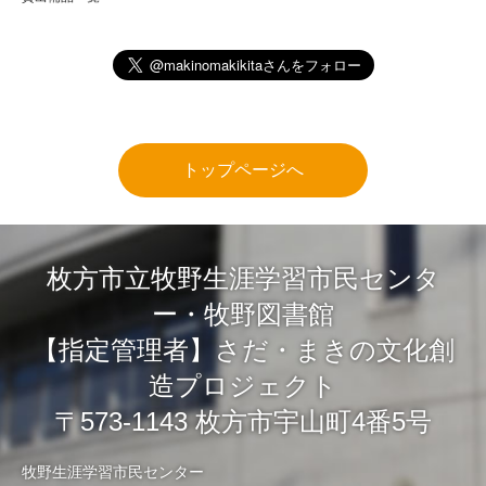
トップページへ
枚方市立牧野生涯学習市民センタ
ー・牧野図書館
【指定管理者】さだ・まきの文化創
造プロジェクト
〒573-1143 枚方市宇山町4番5号
牧野生涯学習市民センター