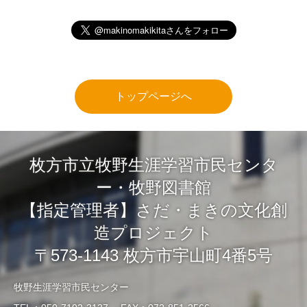
トップページへ
枚方市立牧野生涯学習市民センタ
ー・牧野図書館
【指定管理者】さだ・まきの文化創
造プロジェクト
〒573-1143 枚方市宇山町4番5号
牧野生涯学習市民センター