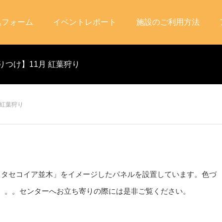
込フォーム
イベントレポート
施設のご利用方法
りつけ】11月 紅葉狩り
 紅葉狩り
メタセコイア並木」をイメージしたパネルを設置しています。色づ
。。。センターへお立ち寄りの際には是非ご覧ください。