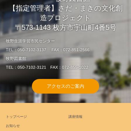
【指定管理者】さだ・まきの文化創
造プロジェクト
〒573-1143 枚方市宇山町4番5号
牧野生涯学習市民センター
TEL：050-7102-3137 FAX：072-851-2566
牧野図書館
TEL：050-7102-3121 FAX：072-855-1022
アクセスのご案内
トップページ
講座情報
お知らせ