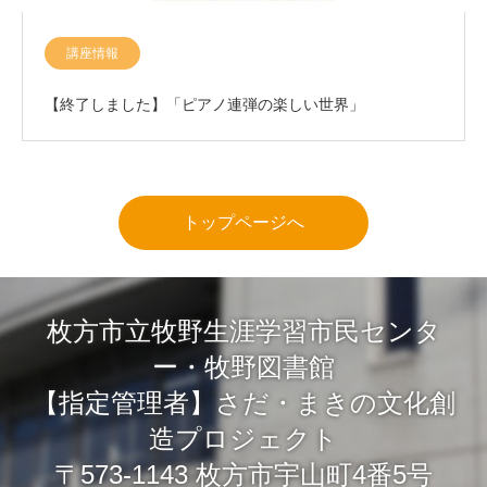
講座情報
【終了しました】「ピアノ連弾の楽しい世界」
トップページへ
枚方市立牧野生涯学習市民センタ
ー・牧野図書館
【指定管理者】さだ・まきの文化創
造プロジェクト
〒573-1143 枚方市宇山町4番5号