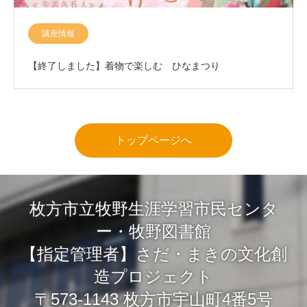
講座情報
【終了しました】着物で楽しむ ひなまつり
トップページへ
枚方市立牧野生涯学習市民センタ
ー・牧野図書館
【指定管理者】さだ・まきの文化創
造プロジェクト
〒573-1143 枚方市宇山町4番5号