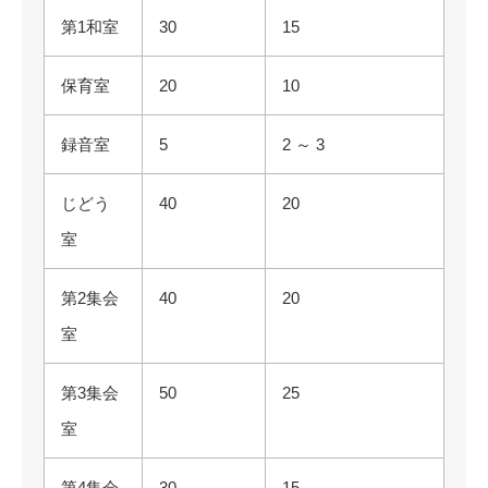
第1和室
30
15
保育室
20
10
録音室
5
2 ～ 3
じどう
40
20
室
第2集会
40
20
室
第3集会
50
25
室
第4集会
30
15