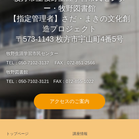
ー・牧野図書館
【指定管理者】さだ・まきの文化創
造プロジェクト
〒573-1143 枚方市宇山町4番5号
牧野生涯学習市民センター
TEL：050-7102-3137 FAX：072-851-2566
牧野図書館
TEL：050-7102-3121 FAX：072-855-1022
アクセスのご案内
トップページ
講座情報