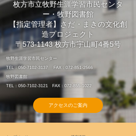
枚方市立牧野生涯学習市民センタ
ー・牧野図書館
【指定管理者】さだ・まきの文化創
造プロジェクト
〒573-1143 枚方市宇山町4番5号
牧野生涯学習市民センター
TEL：050-7102-3137 FAX：072-851-2566
牧野図書館
TEL：050-7102-3121 FAX：072-855-1022
アクセスのご案内