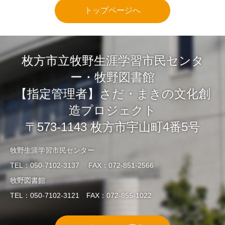
トップページへ
枚方市立牧野生涯学習市民センタ
ー・牧野図書館
【指定管理者】さだ・まきの文化創
造プロジェクト
〒573-1143 枚方市宇山町4番5号
牧野生涯学習市民センター
TEL：050-7102-3137 FAX：072-851-2566
牧野図書館
TEL：050-7102-3121 FAX：072-855-1022