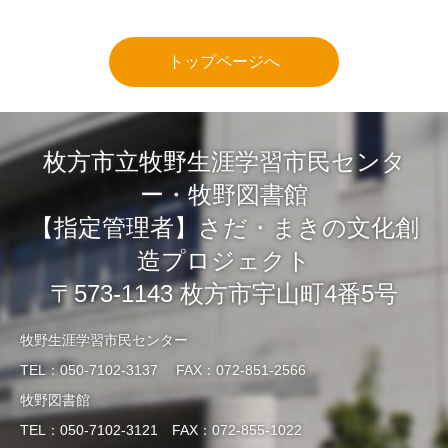
トップページへ
枚方市立牧野生涯学習市民センタ
ー・牧野図書館
【指定管理者】さだ・まきの文化創
造プロジェクト
〒573-1143 枚方市宇山町4番5号
牧野生涯学習市民センター
TEL：050-7102-3137 FAX：072-851-2566
牧野図書館
TEL：050-7102-3121 FAX：072-855-1022