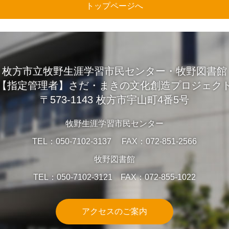
トップページへ
枚方市立牧野生涯学習市民センター・牧野図書館
【指定管理者】さだ・まきの文化創造プロジェク
〒573-1143 枚方市宇山町4番5号
牧野生涯学習市民センター
TEL：050-7102-3137 FAX：072-851-2566
牧野図書館
TEL：050-7102-3121 FAX：072-855-1022
アクセスのご案内