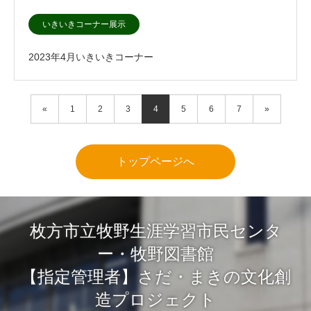
いきいきコーナー展示
2023年4月いきいきコーナー
«
1
2
3
4
5
6
7
»
トップページへ
枚方市立牧野生涯学習市民センタ
ー・牧野図書館
【指定管理者】さだ・まきの文化創
造プロジェクト