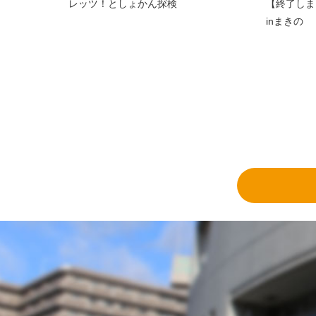
レッツ！としょかん探検
【終了しま
inまきの