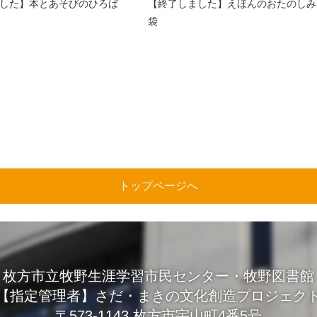
した】本とあそびのひろば
【終了しました】えほんのおたのしみ
袋
トップページへ
枚方市立牧野生涯学習市民センター・牧野図書館
【指定管理者】さだ・まきの文化創造プロジェク
〒573-1143 枚方市宇山町4番5号