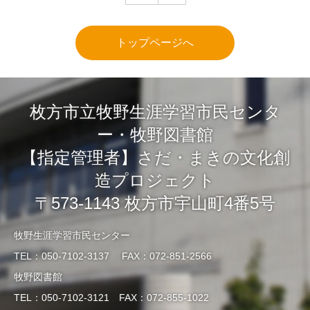
トップページへ
枚方市立牧野生涯学習市民センタ
ー・牧野図書館
【指定管理者】さだ・まきの文化創
造プロジェクト
〒573-1143 枚方市宇山町4番5号
牧野生涯学習市民センター
TEL：050-7102-3137 FAX：072-851-2566
牧野図書館
TEL：050-7102-3121 FAX：072-855-1022