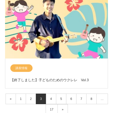
講座情報
【終了しました】子どものためのウクレレ Vol.3
«
1
2
3
4
5
6
7
8
…
17
»