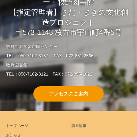
ー・牧野図書館
【指定管理者】さだ・まきの文化創
造プロジェクト
〒573-1143 枚方市宇山町4番5号
牧野生涯学習市民センター
TEL：050-7102-3137 FAX：072-851-2566
牧野図書館
TEL：050-7102-3121 FAX：072-855-1022
アクセスのご案内
トップページ
講座情報
お知らせ