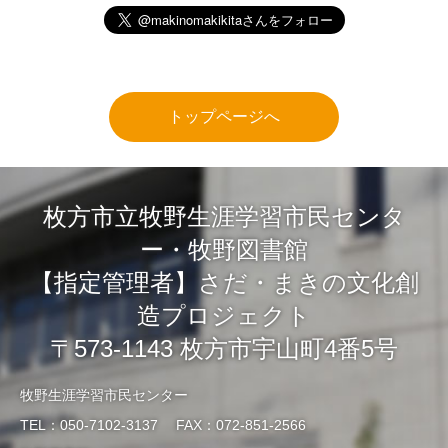
トップページへ
枚方市立牧野生涯学習市民センタ
ー・牧野図書館
【指定管理者】さだ・まきの文化創
造プロジェクト
〒573-1143 枚方市宇山町4番5号
牧野生涯学習市民センター
TEL：050-7102-3137 FAX：072-851-2566