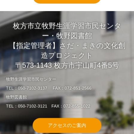
枚方市立牧野生涯学習市民センタ
ー・牧野図書館
【指定管理者】さだ・まきの文化創
造プロジェクト
〒573-1143 枚方市宇山町4番5号
牧野生涯学習市民センター
TEL：050-7102-3137 FAX：072-851-2566
牧野図書館
TEL：050-7102-3121 FAX：072-855-1022
アクセスのご案内