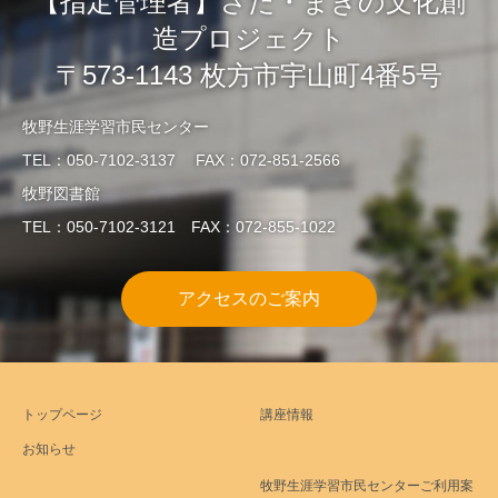
【指定管理者】さだ・まきの文化創
造プロジェクト
〒573-1143 枚方市宇山町4番5号
牧野生涯学習市民センター
TEL：050-7102-3137 FAX：072-851-2566
牧野図書館
TEL：050-7102-3121 FAX：072-855-1022
アクセスのご案内
トップページ
講座情報
お知らせ
牧野生涯学習市民センターご利用案