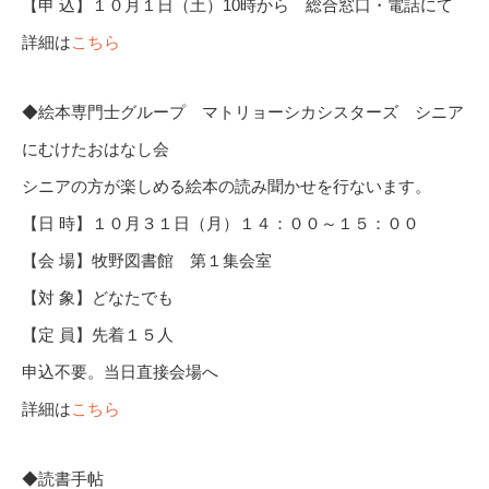
【申 込】１０月１日（土）10時から 総合窓口・電話にて
詳細は
こちら
◆絵本専門士グループ マトリョーシカシスターズ シニア
にむけたおはなし会
シニアの方が楽しめる絵本の読み聞かせを行ないます。
【日 時】１０月３１日（月）１４：００～１５：００
【会 場】牧野図書館 第１集会室
【対 象】どなたでも
【定 員】先着１５人
申込不要。当日直接会場へ
詳細は
こちら
◆読書手帖