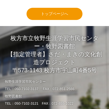
トップページへ
枚方市立牧野生涯学習市民センタ
ー・牧野図書館
【指定管理者】さだ・まきの文化創
造プロジェクト
〒573-1143 枚方市宇山町4番5号
牧野生涯学習市民センター
TEL：050-7102-3137 FAX：072-851-2566
牧野図書館
TEL：050-7102-3121 FAX：072-855-1022