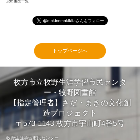
貸出備品一覧
トップページへ
枚方市立牧野生涯学習市民センタ
ー・牧野図書館
【指定管理者】さだ・まきの文化創
造プロジェクト
〒573-1143 枚方市宇山町4番5号
牧野生涯学習市民センター