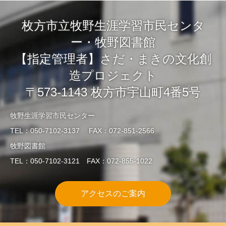
枚方市立牧野生涯学習市民センタ
ー・牧野図書館
【指定管理者】さだ・まきの文化創
造プロジェクト
〒573-1143 枚方市宇山町4番5号
牧野生涯学習市民センター
TEL：050-7102-3137 FAX：072-851-2566
牧野図書館
TEL：050-7102-3121 FAX：072-855-1022
アクセスのご案内