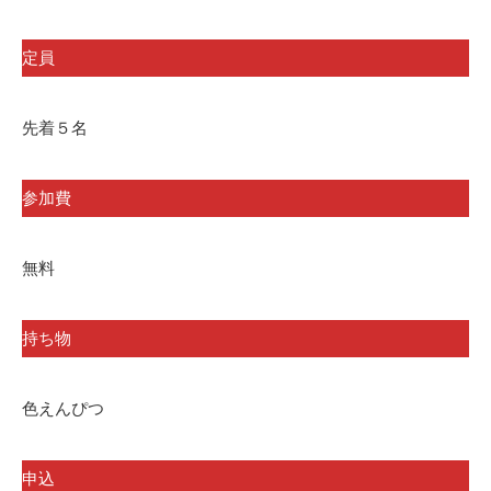
定員
先着５名
参加費
無料
持ち物
色えんぴつ
申込