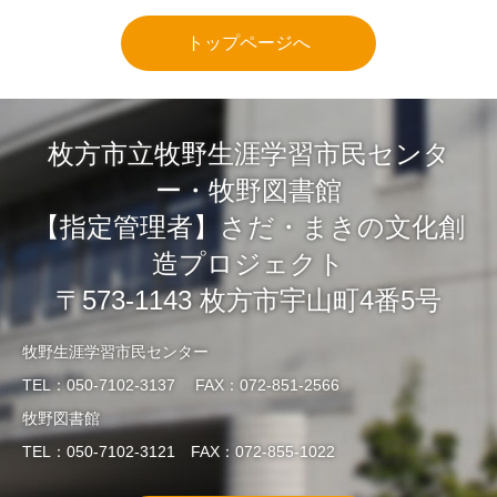
トップページへ
枚方市立牧野生涯学習市民センタ
ー・牧野図書館
【指定管理者】さだ・まきの文化創
造プロジェクト
〒573-1143 枚方市宇山町4番5号
牧野生涯学習市民センター
TEL：050-7102-3137 FAX：072-851-2566
牧野図書館
TEL：050-7102-3121 FAX：072-855-1022