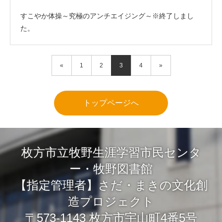
すこやか体操～究極のアンチエイジング～※終了しまし
た。
«
1
2
3
4
»
トップページへ
枚方市立牧野生涯学習市民センタ
ー・牧野図書館
【指定管理者】さだ・まきの文化創
造プロジェクト
〒573-1143 枚方市宇山町4番5号