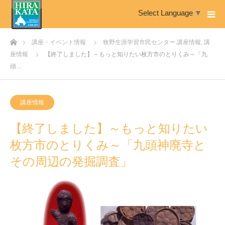
Select Language
▼
ホーム
講座・イベント情報
牧野生涯学習市民センター 講座情報
,
講
座情報
【終了しました】～もっと知りたい枚方市のとりくみ～「九
頭…
講座情報
【終了しました】～もっと知りたい
枚方市のとりくみ～「九頭神廃寺と
その周辺の発掘調査」