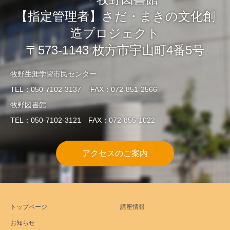
【指定管理者】さだ・まきの文化創
造プロジェクト
〒573-1143 枚方市宇山町4番5号
牧野生涯学習市民センター
TEL：050-7102-3137 FAX：072-851-2566
牧野図書館
TEL：050-7102-3121 FAX：072-855-1022
アクセスのご案内
トップページ
講座情報
お知らせ