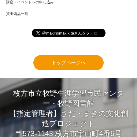
講座・イベントへの申し込み
貸出備品一覧
トップページへ
枚方市立牧野生涯学習市民センタ
ー・牧野図書館
【指定管理者】さだ・まきの文化創
造プロジェクト
〒573-1143 枚方市宇山町4番5号