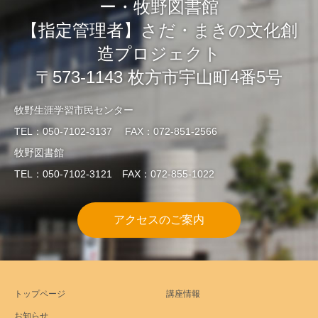
ー・牧野図書館
【指定管理者】さだ・まきの文化創
造プロジェクト
〒573-1143 枚方市宇山町4番5号
牧野生涯学習市民センター
TEL：050-7102-3137 FAX：072-851-2566
牧野図書館
TEL：050-7102-3121 FAX：072-855-1022
アクセスのご案内
トップページ
講座情報
お知らせ