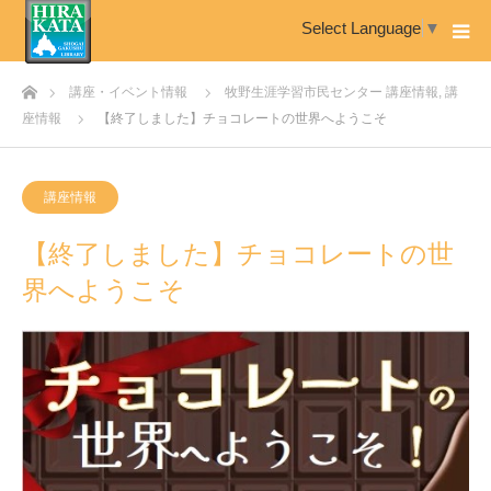
Select Language
▼
ホーム
講座・イベント情報
牧野生涯学習市民センター 講座情報
,
講
座情報
【終了しました】チョコレートの世界へようこそ
講座情報
【終了しました】チョコレートの世
界へようこそ