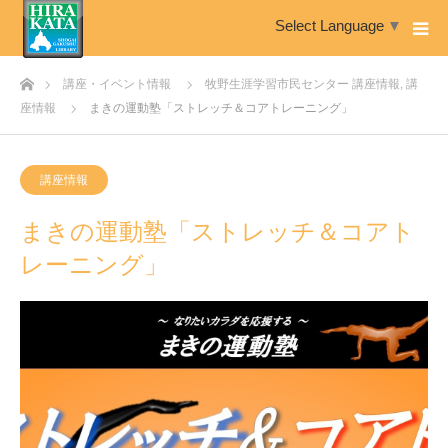
Select Language
▼
ホーム
講座・イベント情報
牧野生涯学習市民センター 講座情報
,
講
座情報
まきの運動塾「ストレッチ＆コアトレーニング」
講座情報
まきの運動塾「ストレッチ＆コアト
レーニング」