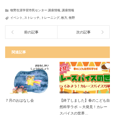
牧野生涯学習市民センター 講座情報
,
講座情報
イベント
,
ストレッチ
,
トレーニング
,
枚方
,
牧野
前の記事
次の記事
関連記事
７月のおはなし会
【終了しました】春のこども自
然科学ラボ ～大発見！カレー
スパイスの世界…