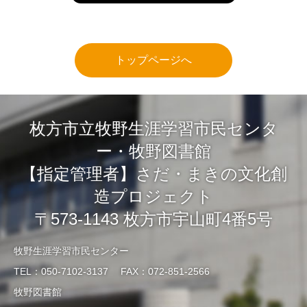
トップページへ
枚方市立牧野生涯学習市民センタ
ー・牧野図書館
【指定管理者】さだ・まきの文化創
造プロジェクト
〒573-1143 枚方市宇山町4番5号
牧野生涯学習市民センター
TEL：050-7102-3137 FAX：072-851-2566
牧野図書館