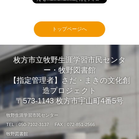
トップページへ
枚方市立牧野生涯学習市民センタ
ー・牧野図書館
【指定管理者】さだ・まきの文化創
造プロジェクト
〒573-1143 枚方市宇山町4番5号
牧野生涯学習市民センター
TEL：050-7102-3137 FAX：072-851-2566
牧野図書館