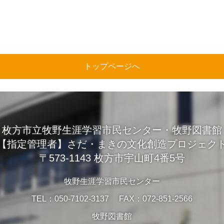
トップページへ
枚方市立牧野生涯学習市民センター・牧野図書館
【指定管理者】さだ・まきの文化創造プロジェク
〒573-1143 枚方市宇山町4番5号
牧野生涯学習市民センター
TEL：050-7102-3137 FAX：072-851-2566
牧野図書館