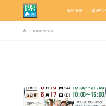
講座情報
講座申
ホーム
makinohirakata