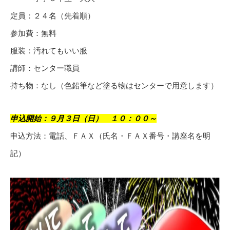
定員：２４名（先着順）
参加費：無料
服装：汚れてもいい服
講師：センター職員
持ち物：なし（色鉛筆など塗る物はセンターで用意します）
申込開始：９月３日（日） １０：００～
申込方法：電話、ＦＡＸ（氏名・ＦＡＸ番号・講座名を明
記）