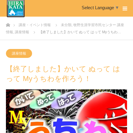
Select Language
▼
ホーム
講座・イベント情報
未分類
,
牧野生涯学習市民センター 講座
情報
,
講座情報
【終了しました】かいて ぬって はって Myうちわ…
講座情報
【終了しました】かいて ぬって は
って Myうちわを作ろう！