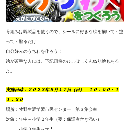
骨組みは既製品を使うので、シールに好きな絵を描いて・塗
って・貼るだけ
自分好みのうちわを作ろう！
絵が苦手な人には、下記画像のひこぼしくんぬり絵もある
よ。
実施日時：２０２３年９月１７日（日） １０：００～１
１：３０
場所：牧野生涯学習市民センター 第３集会室
対象：年中～小学２年生（要：保護者付き添い）
小学３年生～大人