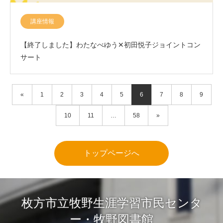
講座情報
【終了しました】わたなべゆう✕初田悦子ジョイントコン
サート
«
1
2
3
4
5
6
7
8
9
10
11
…
58
»
トップページへ
枚方市立牧野生涯学習市民センタ
ー・牧野図書館