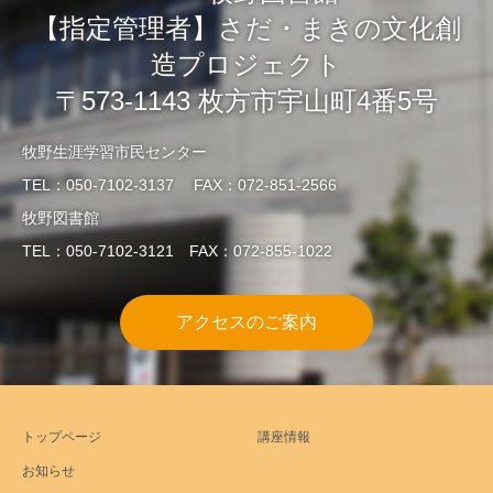
【指定管理者】さだ・まきの文化創
造プロジェクト
〒573-1143 枚方市宇山町4番5号
牧野生涯学習市民センター
TEL：050-7102-3137 FAX：072-851-2566
牧野図書館
TEL：050-7102-3121 FAX：072-855-1022
アクセスのご案内
トップページ
講座情報
お知らせ